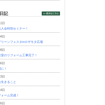
日記
11日
法人会特別セミナー！
04日
リーンフェスタinロザモタ広場
28日
衣室のリフォーム工事完了！
26日
麗に！
23日
は生きること
14日
フォーム完成！
26日