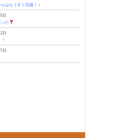
ームはもうすぐ完成！！
15日
なった
12日
！！
07日