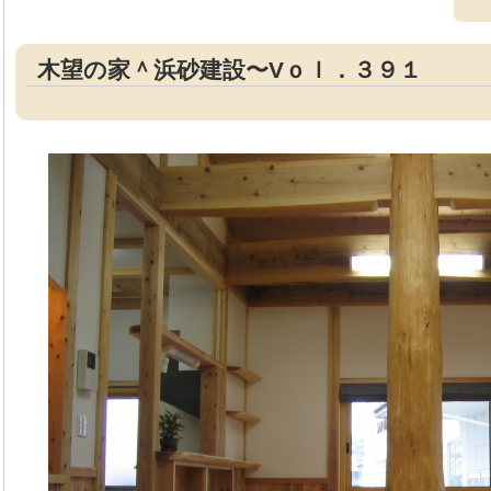
木望の家＾浜砂建設〜Vｏｌ．３９１