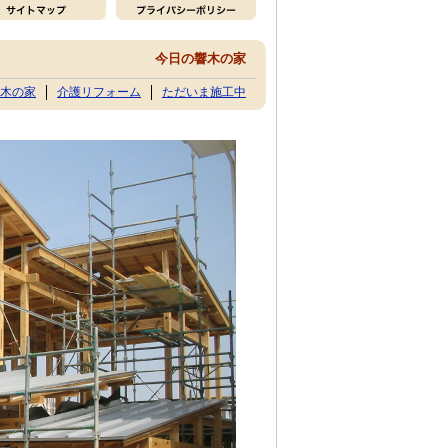
今日の響木の家
木の家
介護リフォーム
ただいま施工中