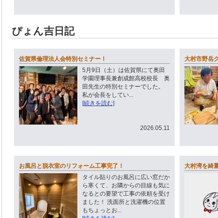
ぴょん吉日記
佐賀県倫理法人会特別セミナー！
大村市野岳グ
5月9日（土）は佐賀県にて奥田
学園理事長兼創成館高校校長 奥
田先生の特別セミナーでした。
私が会長をしてい...
[続きを読む]
2026.05.11
お風呂と脱衣室のリフォーム工事完了！
大村湾を綺
タイル貼りのお風呂に広い窓だか
ら寒くて、お隣からの目線も気に
なるとの要望で工事の依頼を受け
ました！ 洗面所と洗濯機の位置
もちょっとお...