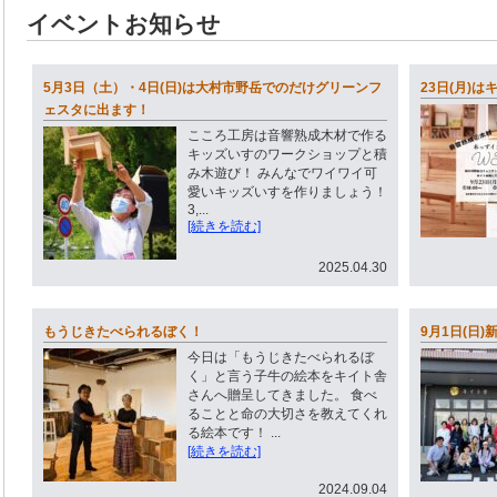
イベントお知らせ
5月3日（土）・4日(日)は大村市野岳でのだけグリーンフ
23日(月)
ェスタに出ます！
こころ工房は音響熟成木材で作る
キッズいすのワークショップと積
み木遊び！ みんなでワイワイ可
愛いキッズいすを作りましょう！
3,...
[続きを読む]
2025.04.30
もうじきたべられるぼく！
9月1日(日
今日は「もうじきたべられるぼ
く」と言う子牛の絵本をキイト舎
さんへ贈呈してきました。 食べ
ることと命の大切さを教えてくれ
る絵本です！ ...
[続きを読む]
2024.09.04