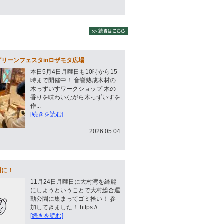
リーンフェスタinロザモタ広場
本日5月4日月曜日も10時から15
時まで開催中！ 音響熟成木材の
木っずいすワークショップ 木の
香りを味わいながら木っずいすを
作...
[続きを読む]
2026.05.04
麗に！
11月24日月曜日に大村湾を綺麗
にしようということで大村総合運
動公園に集まってゴミ拾い！ 参
加してきました！ https://...
[続きを読む]