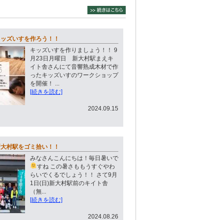
はキッズいすを作ろう！！
キッズいすを作りましょう！！ 9
月23日月曜日 新大村駅まえキ
イト舎さんにて音響熟成木材で作
ったキッズいすのワークショップ
を開催！ ...
[続きを読む]
2024.09.15
)新大村駅をゴミ拾い！！
みなさんこんにちは！毎日暑いで
すね
この暑さももうすぐやわ
らいでくるでしょう！！ さて9月
1日(日)新大村駅前のキイト舎
（無...
[続きを読む]
2024.08.26