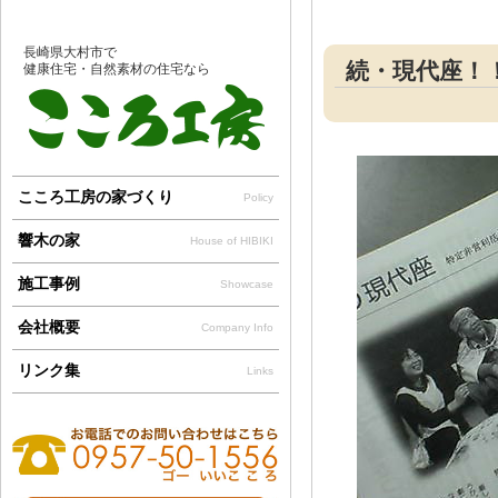
長崎県大村市で
続・現代座！！V
健康住宅・自然素材の住宅なら
こころ工房の家づくり
Policy
響木の家
House of HIBIKI
施工事例
Showcase
会社概要
Company Info
リンク集
Links