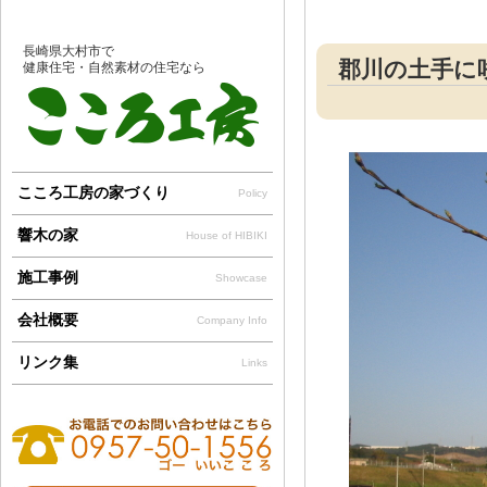
長崎県大村市で
郡川の土手に咲い
健康住宅・自然素材の住宅なら
こころ工房の家づくり
Policy
響木の家
House of HIBIKI
施工事例
Showcase
会社概要
Company Info
リンク集
Links