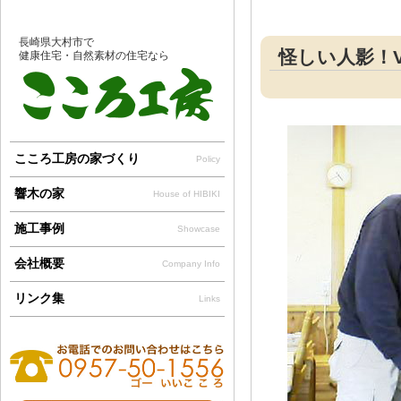
長崎県大村市で
怪しい人影！Vo
健康住宅・自然素材の住宅なら
こころ工房の家づくり
Policy
響木の家
House of HIBIKI
施工事例
Showcase
会社概要
Company Info
リンク集
Links