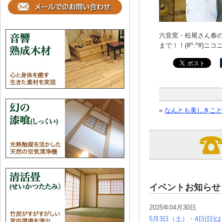
六音窯・松尾さん春
まで！！(#^.^#)ニ
«
なんとも美しきこと
イベントお知らせ
2025年04月30日
5月3日（土）・4日(日