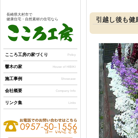
長崎県大村市で
引越し後も健康住
健康住宅・自然素材の住宅なら
こころ工房の家づくり
Policy
響木の家
House of HIBIKI
施工事例
Showcase
会社概要
Company Info
リンク集
Links