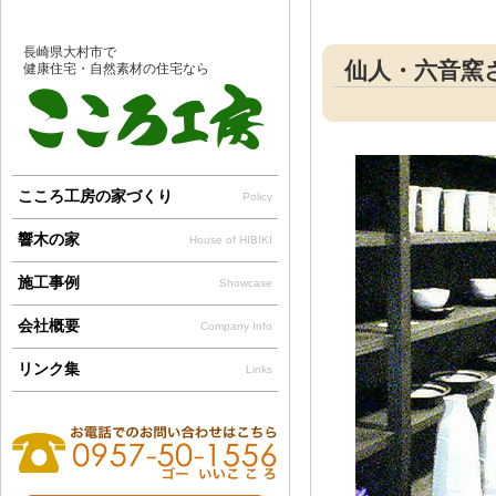
長崎県大村市で
仙人・六音窯さん
健康住宅・自然素材の住宅なら
こころ工房の家づくり
Policy
響木の家
House of HIBIKI
施工事例
Showcase
会社概要
Company Info
リンク集
Links