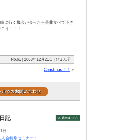
)壱岐に行く機会が会ったら是非食べて下さ
行こう！！！
No.61 | 2003年12月21日 | ぴょん子
Christmas！！
»
日記
11日
法人会特別セミナー！