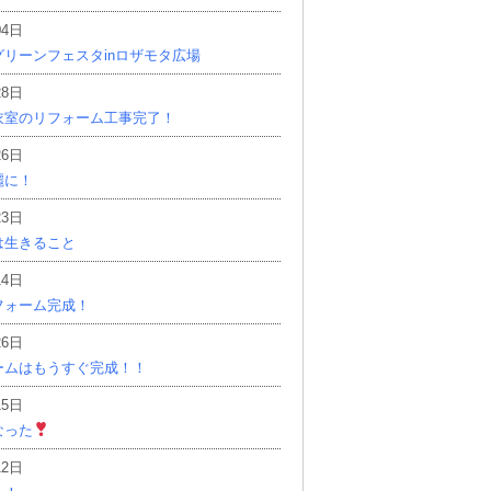
04日
リーンフェスタinロザモタ広場
28日
衣室のリフォーム工事完了！
26日
麗に！
23日
は生きること
14日
フォーム完成！
26日
ームはもうすぐ完成！！
15日
なった
12日